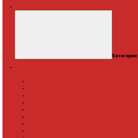
Меню
Категории
Теплый пол
Электрический теплый пол
Теплая стена
Под плитку
Под ламинат
Под линолеум
Под паркет
Под ковролин
Терморегуляторы
Нагревательный мат