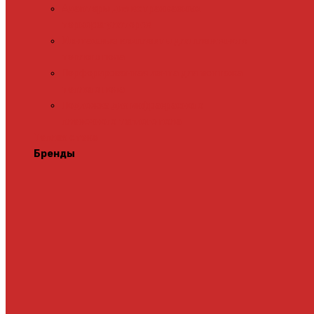
Адаптеры для встраиваемых
терморегуляторов
Монтажные комплекты для пленочного
теплого пола
Перфорированная лента для монтажа
теплого пола
Подложка для инфракрасного
пленочного теплого пола
Теплая стена
Бренды