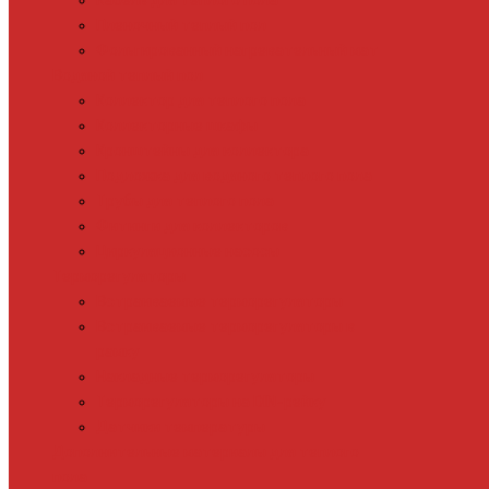
Кабель для теплого пола
Пленочный теплый пол
Фольгированный нагревательный мат
Водяной теплый пол
Коллектор для теплого пола
Коллекторные шкафы
Кронштейны для коллектора
Подложка для водяного теплого пола
Трубы для теплого пола
Фитинги для коллекторов
Циркуляционные насосы
Терморегуляторы
Встраиваемые терморегуляторы
Встраиваемые терморегуляторы в
рамку
Накладные терморегуляторы
Терморегуляторы на DIN-рейку
Датчики температуры
Дополнительные материалы для теплого
пола