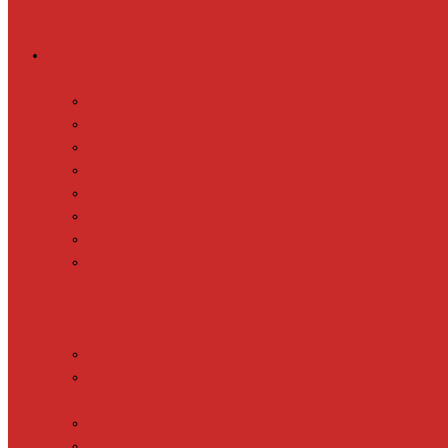
Греющий кабель
Готовые комплекты для обогрева
Electrolux EFGPC 2-18
xLayder Pipe EHL-16
xLayder Pipe EHL-16CR
xLayder Pipe EHL-30
xLayder Pipe EHL-30CR
xLayder Pipe EHL16-2CT
xLayder Pipe FM-50CR
xLayder Street
Обогрев внутри трубы
Обогрев кровли и водостоков
Обогрев пола (теплый пол)
Обогрев ступеней и площадок
Обогрев теплиц и грунта
CALEO CABLE 10W
CALEO CABLE 15W
Обогрев труб водопровода
Резистивный греющий кабель
Electrolux EACO 2-30
Gulfstream ROOF