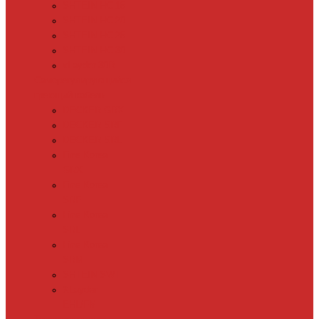
SHTEIN HC 15
SHTEIN HC 20
SHTEIN HC 25
SHTEIN HC 30
xLayder 30R
Саморегулирующийся
греющий кабель
DECKER GRX
DECKER SRF
DECKER SRL
Fine Korea
GRX
Fine Korea
SRF
Fine Korea
SRL
Fine Korea
SRM
SHTEIN SWT
XLayder
EHL/FM