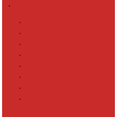
Греющий кабель
Готовые комплекты
для обогрева
Electrolux
EFGPC 2-18
xLayder Pipe
EHL-16
xLayder Pipe
EHL-16CR
xLayder Pipe
EHL-30
xLayder Pipe
EHL-30CR
xLayder Pipe
EHL16-2CT
xLayder Pipe
FM-50CR
xLayder Street
Обогрев внутри
трубы
Обогрев
кровли и водостоков