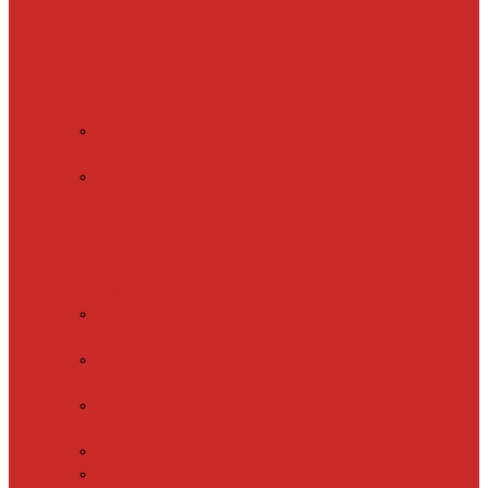
Обогрев пола
(теплый пол)
Обогрев ступеней и
площадок
Обогрев
теплиц и грунта
CALEO
CABLE 10W
CALEO
CABLE 15W
Обогрев труб
водопровода
Резистивный
греющий кабель
Electrolux
EACO 2-30
Gulfstream
ROOF
Gulfstream
SNOW
Miro 30
SHTEIN HC 10