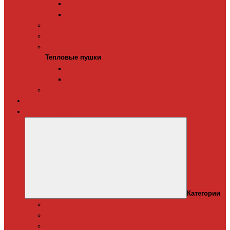
Терморегуляторы для ИК-обогревателей
Керамические инфракрасные обогреватели
Конвекторы электрические
Тепловые завесы
Тепловые пушки
Тепловые пушки
Газовые тепловые пушки
Электрические тепловые пушки
Терморегуляторы для конвекторов
Теплый плинтус
Кондиционеры
Категории
Канальные кондиционеры
Мобильные кондиционеры
Оконные кодиционеры