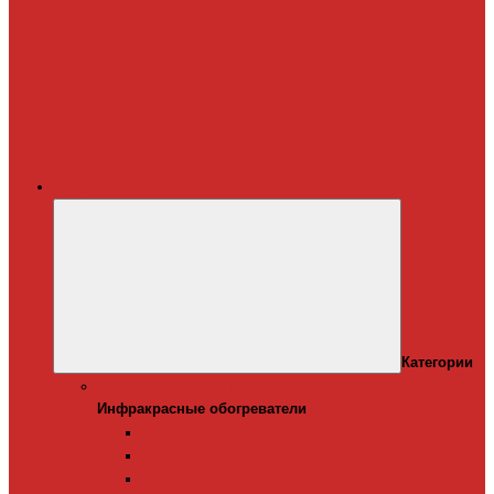
Терморегуляторы
для систем
снеготаяния
Дополнительные
материалы для
греющего кабеля
Крепеж для
греющего кабеля
Обогреватели
Категории
Инфракрасные обогреватели
Инфракрасные обогреватели
Настенные инфракрасные обогреватели
Напольные инфракрасные обогреватели
Подвесные инфракрансые обогреватели