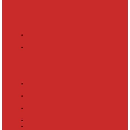
Обогрев пола
(теплый пол)
Обогрев ступеней и
площадок
Обогрев
теплиц и грунта
CALEO
CABLE 10W
CALEO
CABLE 15W
Обогрев труб
водопровода
Резистивный
греющий кабель
Electrolux
EACO 2-30
Gulfstream
ROOF
Gulfstream
SNOW
Miro 30
SHTEIN HC 10