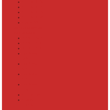
SHTEIN HC 15
SHTEIN HC 20
SHTEIN HC 25
SHTEIN HC 30
xLayder 30R
Саморегулирующийся
греющий кабель
DECKER GRX
DECKER SRF
DECKER SRL
Fine Korea
GRX
Fine Korea
SRF
Fine Korea
SRL
Fine Korea
SRM
SHTEIN SWT
XLayder
EHL/FM