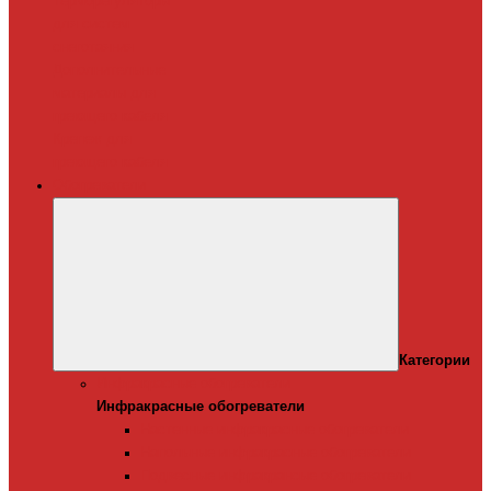
Терморегуляторы
для систем
снеготаяния
Дополнительные
материалы для
греющего кабеля
Крепеж для
греющего кабеля
Обогреватели
Категории
Инфракрасные обогреватели
Инфракрасные обогреватели
Настенные инфракрасные обогреватели
Напольные инфракрасные обогреватели
Подвесные инфракрансые обогреватели