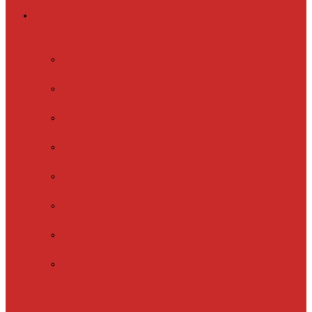
Греющий кабель
Готовые комплекты
для обогрева
Electrolux
EFGPC 2-18
xLayder Pipe
EHL-16
xLayder Pipe
EHL-16CR
xLayder Pipe
EHL-30
xLayder Pipe
EHL-30CR
xLayder Pipe
EHL16-2CT
xLayder Pipe
FM-50CR
xLayder Street
Обогрев внутри
трубы
Обогрев
кровли и водостоков