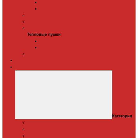
Терморегуляторы для ИК-обогревателей
Керамические инфракрасные обогреватели
Конвекторы электрические
Тепловые завесы
Тепловые пушки
Тепловые пушки
Газовые тепловые пушки
Электрические тепловые пушки
Терморегуляторы для конвекторов
Теплый плинтус
Кондиционеры
Категории
Канальные кондиционеры
Мобильные кондиционеры
Оконные кодиционеры