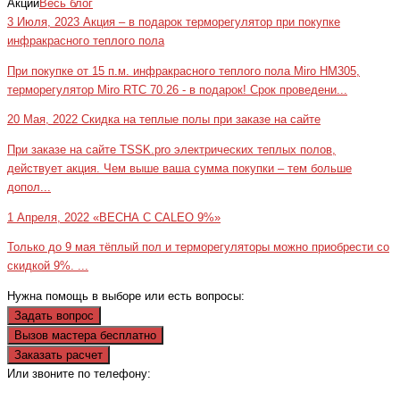
Акции
Весь блог
3 Июля, 2023
Акция – в подарок терморегулятор при покупке
инфракрасного теплого пола
При покупке от 15 п.м. инфракрасного теплого пола Miro HM305,
терморегулятор Miro RTC 70.26 - в подарок! Срок проведени...
20 Мая, 2022
Скидка на теплые полы при заказе на сайте
При заказе на сайте TSSK.pro электрических теплых полов,
действует акция. Чем выше ваша сумма покупки – тем больше
допол...
1 Апреля, 2022
«ВЕСНА С CALEO 9%»
Только до 9 мая тёплый пол и терморегуляторы можно приобрести со
скидкой 9%. ...
Нужна помощь в выборе или есть вопросы:
Задать вопрос
Вызов мастера бесплатно
Заказать расчет
Или звоните по телефону:
+7(473)229-23-00