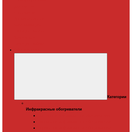
Терморегуляторы
для систем
снеготаяния
Дополнительные
материалы для
греющего кабеля
Крепеж для
греющего кабеля
Обогреватели
Категории
Инфракрасные обогреватели
Инфракрасные обогреватели
Настенные инфракрасные обогреватели
Напольные инфракрасные обогреватели
Подвесные инфракрансые обогреватели