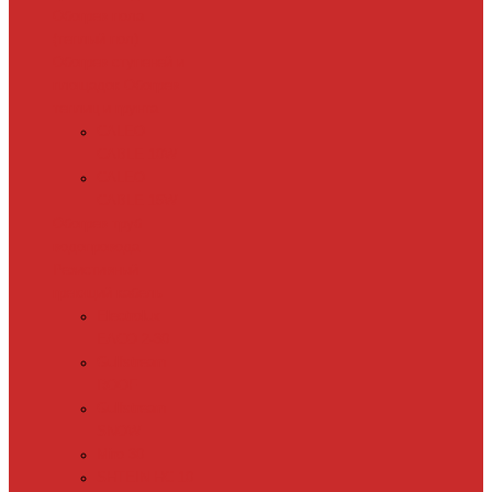
Обогрев пола
(теплый пол)
Обогрев ступеней и
площадок
Обогрев
теплиц и грунта
CALEO
CABLE 10W
CALEO
CABLE 15W
Обогрев труб
водопровода
Резистивный
греющий кабель
Electrolux
EACO 2-30
Gulfstream
ROOF
Gulfstream
SNOW
Miro 30
SHTEIN HC 10