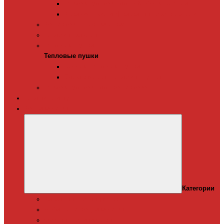
Терморегуляторы для ИК-обогревателей
Керамические инфракрасные обогреватели
Конвекторы электрические
Тепловые завесы
Тепловые пушки
Тепловые пушки
Газовые тепловые пушки
Электрические тепловые пушки
Терморегуляторы для конвекторов
Теплый плинтус
Кондиционеры
Категории
Канальные кондиционеры
Мобильные кондиционеры
Оконные кодиционеры