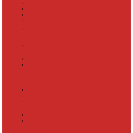
SHTEIN HC 15
SHTEIN HC 20
SHTEIN HC 25
SHTEIN HC 30
xLayder 30R
Саморегулирующийся
греющий кабель
DECKER GRX
DECKER SRF
DECKER SRL
Fine Korea
GRX
Fine Korea
SRF
Fine Korea
SRL
Fine Korea
SRM
SHTEIN SWT
XLayder
EHL/FM