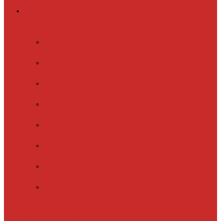
Греющий кабель
Готовые комплекты
для обогрева
Electrolux
EFGPC 2-18
xLayder Pipe
EHL-16
xLayder Pipe
EHL-16CR
xLayder Pipe
EHL-30
xLayder Pipe
EHL-30CR
xLayder Pipe
EHL16-2CT
xLayder Pipe
FM-50CR
xLayder Street
Обогрев внутри
трубы
Обогрев
кровли и водостоков