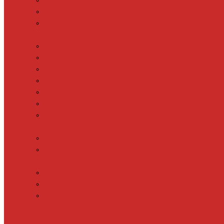
Кабель для теплого пола
Пленочный теплый пол
Фольгированный нагревательный мат
Водяной теплый пол
Коллектор для теплого пола
Коллекторные шкафы
Кронштейны для коллектора
Подложка для водяного теплого пола
Трубы для теплого пола
Фитинги для коллекторов
Циркуляционные насосы
Терморегуляторы
Встраиваемые терморегуляторы
Встраиваемые терморегуляторы в
рамку
Накладные терморегуляторы
Терморегуляторы на DIN-рейку
Датчики температуры
Дополнительные материалы для теплого
пола