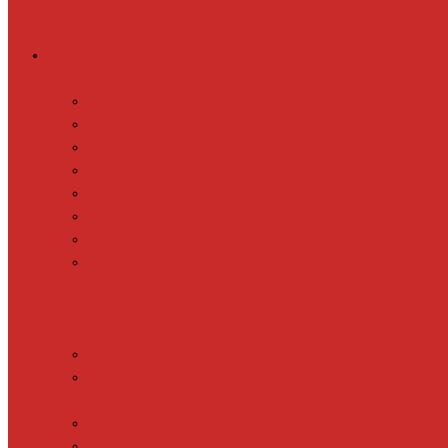
Греющий кабель
Готовые комплекты для обогрева
Electrolux EFGPC 2-18
xLayder Pipe EHL-16
xLayder Pipe EHL-16CR
xLayder Pipe EHL-30
xLayder Pipe EHL-30CR
xLayder Pipe EHL16-2CT
xLayder Pipe FM-50CR
xLayder Street
Обогрев внутри трубы
Обогрев кровли и водостоков
Обогрев пола (теплый пол)
Обогрев ступеней и площадок
Обогрев теплиц и грунта
CALEO CABLE 10W
CALEO CABLE 15W
Обогрев труб водопровода
Резистивный греющий кабель
Electrolux EACO 2-30
Gulfstream ROOF