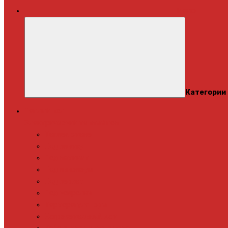
Меню
Категории
Теплый пол
Электрический теплый пол
Теплая стена
Под плитку
Под ламинат
Под линолеум
Под паркет
Под ковролин
Терморегуляторы
Нагревательный мат