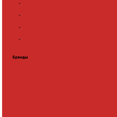
Адаптеры для встраиваемых
терморегуляторов
Монтажные комплекты для пленочного
теплого пола
Перфорированная лента для монтажа
теплого пола
Подложка для инфракрасного
пленочного теплого пола
Теплая стена
Бренды