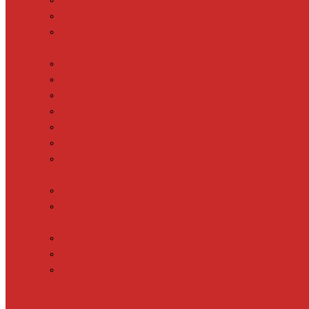
Кабель для теплого пола
Пленочный теплый пол
Фольгированный нагревательный мат
Водяной теплый пол
Коллектор для теплого пола
Коллекторные шкафы
Кронштейны для коллектора
Подложка для водяного теплого пола
Трубы для теплого пола
Фитинги для коллекторов
Циркуляционные насосы
Терморегуляторы
Встраиваемые терморегуляторы
Встраиваемые терморегуляторы в
рамку
Накладные терморегуляторы
Терморегуляторы на DIN-рейку
Датчики температуры
Дополнительные материалы для теплого
пола