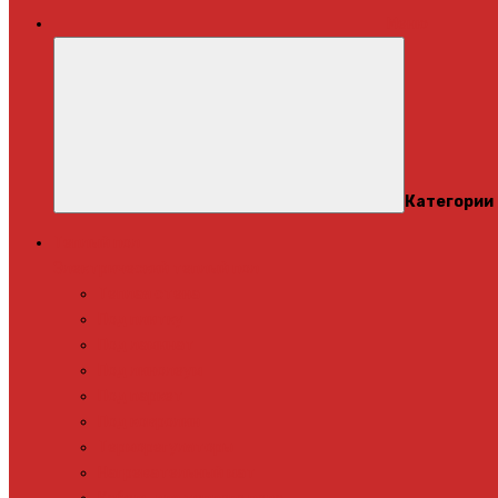
Меню
Категории
Теплый пол
Электрический теплый пол
Теплая стена
Под плитку
Под ламинат
Под линолеум
Под паркет
Под ковролин
Терморегуляторы
Нагревательный мат