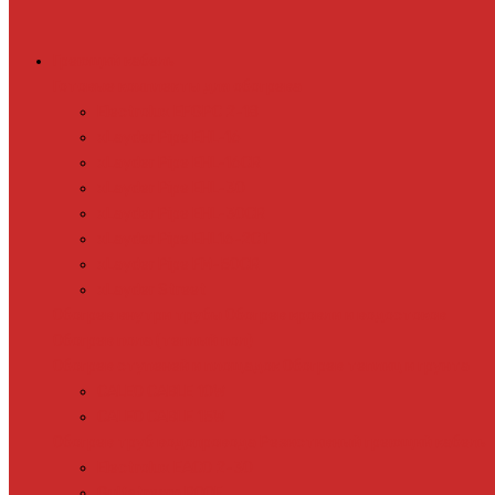
Греющий кабель
Готовые комплекты для обогрева
Electrolux EFGPC 2-18
xLayder Pipe EHL-16
xLayder Pipe EHL-16CR
xLayder Pipe EHL-30
xLayder Pipe EHL-30CR
xLayder Pipe EHL16-2CT
xLayder Pipe FM-50CR
xLayder Street
Обогрев внутри трубы
Обогрев кровли и водостоков
Обогрев пола (теплый пол)
Обогрев ступеней и площадок
Обогрев теплиц и грунта
CALEO CABLE 10W
CALEO CABLE 15W
Обогрев труб водопровода
Резистивный греющий кабель
Electrolux EACO 2-30
Gulfstream ROOF