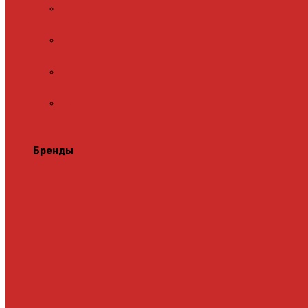
Адаптеры для встраиваемых
терморегуляторов
Монтажные комплекты для пленочного
теплого пола
Перфорированная лента для монтажа
теплого пола
Подложка для инфракрасного
пленочного теплого пола
Теплая стена
Бренды