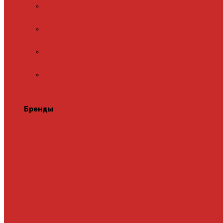
Адаптеры для встраиваемых
терморегуляторов
Монтажные комплекты для пленочного
теплого пола
Перфорированная лента для монтажа
теплого пола
Подложка для инфракрасного
пленочного теплого пола
Теплая стена
Бренды