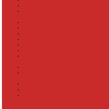
Кабель для теплого пола
Пленочный теплый пол
Фольгированный нагревательный мат
Водяной теплый пол
Коллектор для теплого пола
Коллекторные шкафы
Кронштейны для коллектора
Подложка для водяного теплого пола
Трубы для теплого пола
Фитинги для коллекторов
Циркуляционные насосы
Терморегуляторы
Встраиваемые терморегуляторы
Встраиваемые терморегуляторы в
рамку
Накладные терморегуляторы
Терморегуляторы на DIN-рейку
Датчики температуры
Дополнительные материалы для теплого
пола