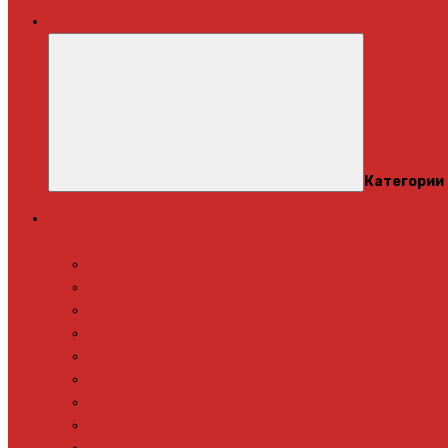
Меню
Категории
Теплый пол
Электрический теплый пол
Теплая стена
Под плитку
Под ламинат
Под линолеум
Под паркет
Под ковролин
Терморегуляторы
Нагревательный мат