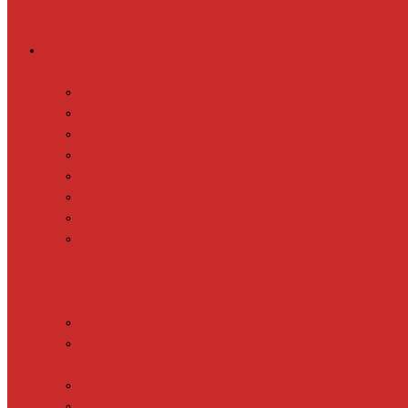
Греющий кабель
Готовые комплекты для обогрева
Electrolux EFGPC 2-18
xLayder Pipe EHL-16
xLayder Pipe EHL-16CR
xLayder Pipe EHL-30
xLayder Pipe EHL-30CR
xLayder Pipe EHL16-2CT
xLayder Pipe FM-50CR
xLayder Street
Обогрев внутри трубы
Обогрев кровли и водостоков
Обогрев пола (теплый пол)
Обогрев ступеней и площадок
Обогрев теплиц и грунта
CALEO CABLE 10W
CALEO CABLE 15W
Обогрев труб водопровода
Резистивный греющий кабель
Electrolux EACO 2-30
Gulfstream ROOF