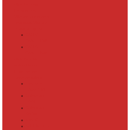
Обогрев пола
(теплый пол)
Обогрев ступеней и
площадок
Обогрев
теплиц и грунта
CALEO
CABLE 10W
CALEO
CABLE 15W
Обогрев труб
водопровода
Резистивный
греющий кабель
Electrolux
EACO 2-30
Gulfstream
ROOF
Gulfstream
SNOW
Miro 30
SHTEIN HC 10