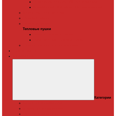
Терморегуляторы для ИК-обогревателей
Керамические инфракрасные обогреватели
Конвекторы электрические
Тепловые завесы
Тепловые пушки
Тепловые пушки
Газовые тепловые пушки
Электрические тепловые пушки
Терморегуляторы для конвекторов
Теплый плинтус
Кондиционеры
Категории
Канальные кондиционеры
Мобильные кондиционеры
Оконные кодиционеры