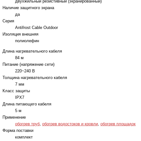
двухжильный резистивный (экранированный)
Наличие защитного экрана
да
Серия
Antifrost Cable Outdoor
Изоляция внешняя
полиолефин
Длина нагревательного кабеля
84 м
Питание (напряжение сети)
220~240 В
Толщина нагревательного кабеля
7 мм
Класс защиты
IPX7
Длина питающего кабеля
5 м
Применение
обогрев труб
,
обогрев водостоков и кровли
,
обогрев площадок
Форма поставки
комплект