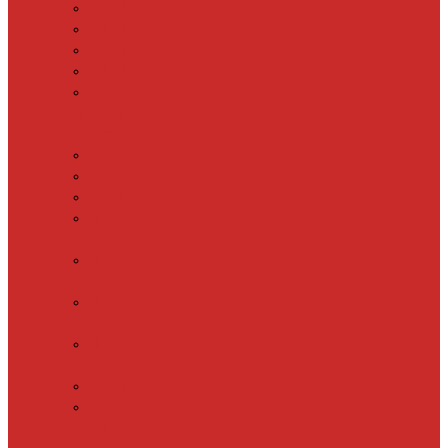
SHTEIN HC 15
SHTEIN HC 20
SHTEIN HC 25
SHTEIN HC 30
xLayder 30R
Саморегулирующийся
греющий кабель
DECKER GRX
DECKER SRF
DECKER SRL
Fine Korea
GRX
Fine Korea
SRF
Fine Korea
SRL
Fine Korea
SRM
SHTEIN SWT
XLayder
EHL/FM