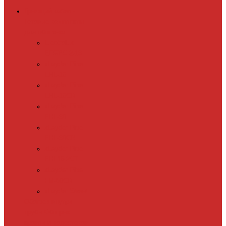
Греющий кабель
Готовые комплекты
для обогрева
Electrolux
EFGPC 2-18
xLayder Pipe
EHL-16
xLayder Pipe
EHL-16CR
xLayder Pipe
EHL-30
xLayder Pipe
EHL-30CR
xLayder Pipe
EHL16-2CT
xLayder Pipe
FM-50CR
xLayder Street
Обогрев внутри
трубы
Обогрев
кровли и водостоков