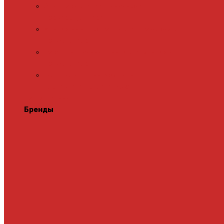
Адаптеры для встраиваемых
терморегуляторов
Монтажные комплекты для пленочного
теплого пола
Перфорированная лента для монтажа
теплого пола
Подложка для инфракрасного
пленочного теплого пола
Теплая стена
Бренды