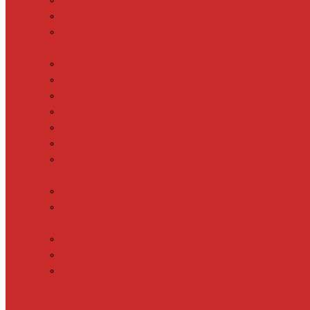
Кабель для теплого пола
Пленочный теплый пол
Фольгированный нагревательный мат
Водяной теплый пол
Коллектор для теплого пола
Коллекторные шкафы
Кронштейны для коллектора
Подложка для водяного теплого пола
Трубы для теплого пола
Фитинги для коллекторов
Циркуляционные насосы
Терморегуляторы
Встраиваемые терморегуляторы
Встраиваемые терморегуляторы в
рамку
Накладные терморегуляторы
Терморегуляторы на DIN-рейку
Датчики температуры
Дополнительные материалы для теплого
пола