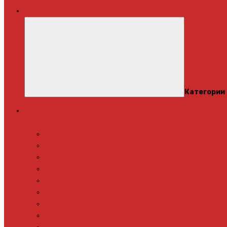
Меню
Категории
Теплый пол
Электрический теплый пол
Теплая стена
Под плитку
Под ламинат
Под линолеум
Под паркет
Под ковролин
Терморегуляторы
Нагревательный мат