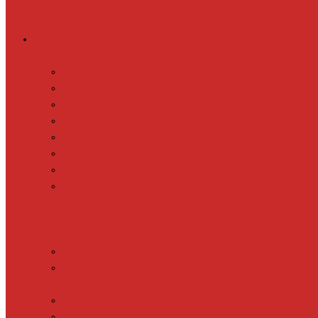
Греющий кабель
Готовые комплекты для обогрева
Electrolux EFGPC 2-18
xLayder Pipe EHL-16
xLayder Pipe EHL-16CR
xLayder Pipe EHL-30
xLayder Pipe EHL-30CR
xLayder Pipe EHL16-2CT
xLayder Pipe FM-50CR
xLayder Street
Обогрев внутри трубы
Обогрев кровли и водостоков
Обогрев пола (теплый пол)
Обогрев ступеней и площадок
Обогрев теплиц и грунта
CALEO CABLE 10W
CALEO CABLE 15W
Обогрев труб водопровода
Резистивный греющий кабель
Electrolux EACO 2-30
Gulfstream ROOF