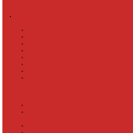
Греющий кабель
Готовые комплекты для обогрева
Electrolux EFGPC 2-18
xLayder Pipe EHL-16
xLayder Pipe EHL-16CR
xLayder Pipe EHL-30
xLayder Pipe EHL-30CR
xLayder Pipe EHL16-2CT
xLayder Pipe FM-50CR
xLayder Street
Обогрев внутри трубы
Обогрев кровли и водостоков
Обогрев пола (теплый пол)
Обогрев ступеней и площадок
Обогрев теплиц и грунта
CALEO CABLE 10W
CALEO CABLE 15W
Обогрев труб водопровода
Резистивный греющий кабель
Electrolux EACO 2-30
Gulfstream ROOF