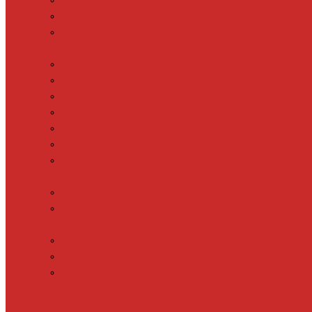
Кабель для теплого пола
Пленочный теплый пол
Фольгированный нагревательный мат
Водяной теплый пол
Коллектор для теплого пола
Коллекторные шкафы
Кронштейны для коллектора
Подложка для водяного теплого пола
Трубы для теплого пола
Фитинги для коллекторов
Циркуляционные насосы
Терморегуляторы
Встраиваемые терморегуляторы
Встраиваемые терморегуляторы в
рамку
Накладные терморегуляторы
Терморегуляторы на DIN-рейку
Датчики температуры
Дополнительные материалы для теплого
пола