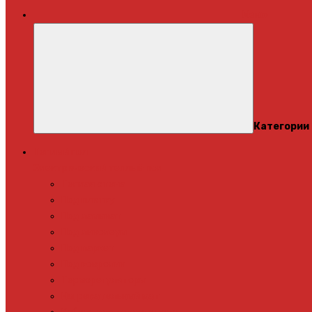
Меню
Категории
Теплый пол
Электрический теплый пол
Теплая стена
Под плитку
Под ламинат
Под линолеум
Под паркет
Под ковролин
Терморегуляторы
Нагревательный мат