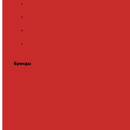
Адаптеры для встраиваемых
терморегуляторов
Монтажные комплекты для пленочного
теплого пола
Перфорированная лента для монтажа
теплого пола
Подложка для инфракрасного
пленочного теплого пола
Теплая стена
Бренды