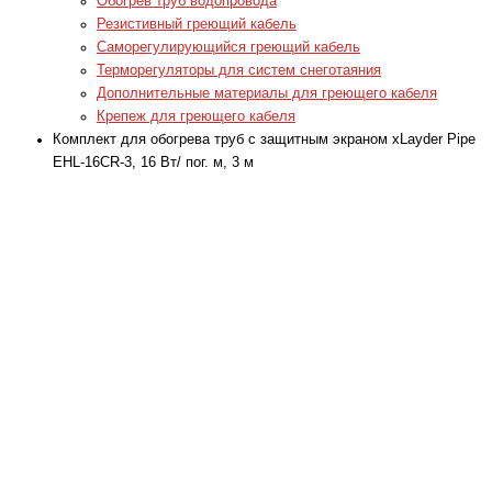
Обогрев труб водопровода
Резистивный греющий кабель
Саморегулирующийся греющий кабель
Терморегуляторы для систем снеготаяния
Дополнительные материалы для греющего кабеля
Крепеж для греющего кабеля
Комплект для обогрева труб с защитным экраном xLayder Pipe
EHL-16CR-3, 16 Вт/ пог. м, 3 м