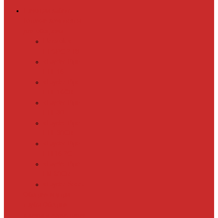
Греющий кабель
Готовые комплекты
для обогрева
Electrolux
EFGPC 2-18
xLayder Pipe
EHL-16
xLayder Pipe
EHL-16CR
xLayder Pipe
EHL-30
xLayder Pipe
EHL-30CR
xLayder Pipe
EHL16-2CT
xLayder Pipe
FM-50CR
xLayder Street
Обогрев внутри
трубы
Обогрев
кровли и водостоков