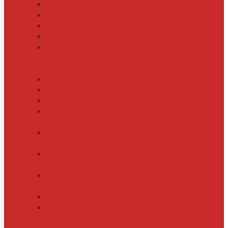
SHTEIN HC 15
SHTEIN HC 20
SHTEIN HC 25
SHTEIN HC 30
xLayder 30R
Саморегулирующийся
греющий кабель
DECKER GRX
DECKER SRF
DECKER SRL
Fine Korea
GRX
Fine Korea
SRF
Fine Korea
SRL
Fine Korea
SRM
SHTEIN SWT
XLayder
EHL/FM