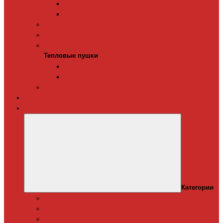
Терморегуляторы для ИК-обогревателей
Керамические инфракрасные обогреватели
Конвекторы электрические
Тепловые завесы
Тепловые пушки
Тепловые пушки
Газовые тепловые пушки
Электрические тепловые пушки
Терморегуляторы для конвекторов
Теплый плинтус
Кондиционеры
Категории
Канальные кондиционеры
Мобильные кондиционеры
Оконные кодиционеры