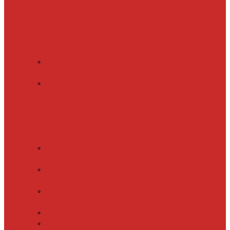
Обогрев пола
(теплый пол)
Обогрев ступеней и
площадок
Обогрев
теплиц и грунта
CALEO
CABLE 10W
CALEO
CABLE 15W
Обогрев труб
водопровода
Резистивный
греющий кабель
Electrolux
EACO 2-30
Gulfstream
ROOF
Gulfstream
SNOW
Miro 30
SHTEIN HC 10