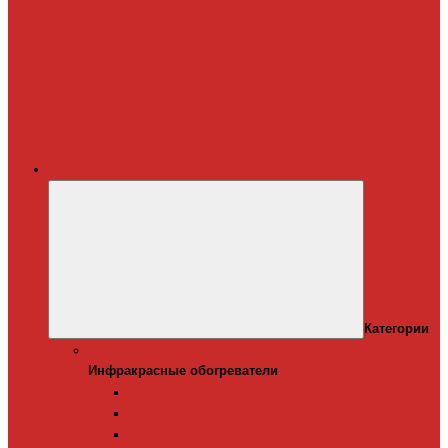
Терморегуляторы
для систем
снеготаяния
Дополнительные
материалы для
греющего кабеля
Крепеж для
греющего кабеля
Обогреватели
Категории
Инфракрасные обогреватели
Инфракрасные обогреватели
Настенные инфракрасные обогреватели
Напольные инфракрасные обогреватели
Подвесные инфракрансые обогреватели