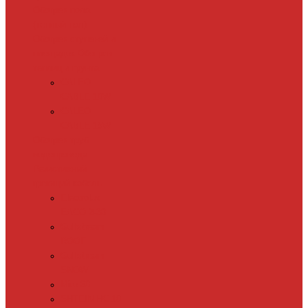
Обогрев пола
(теплый пол)
Обогрев ступеней и
площадок
Обогрев
теплиц и грунта
CALEO
CABLE 10W
CALEO
CABLE 15W
Обогрев труб
водопровода
Резистивный
греющий кабель
Electrolux
EACO 2-30
Gulfstream
ROOF
Gulfstream
SNOW
Miro 30
SHTEIN HC 10