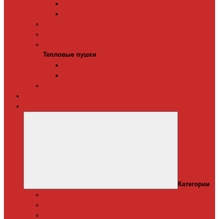
Терморегуляторы для ИК-обогревателей
Керамические инфракрасные обогреватели
Конвекторы электрические
Тепловые завесы
Тепловые пушки
Тепловые пушки
Газовые тепловые пушки
Электрические тепловые пушки
Терморегуляторы для конвекторов
Теплый плинтус
Кондиционеры
Категории
Канальные кондиционеры
Мобильные кондиционеры
Оконные кодиционеры