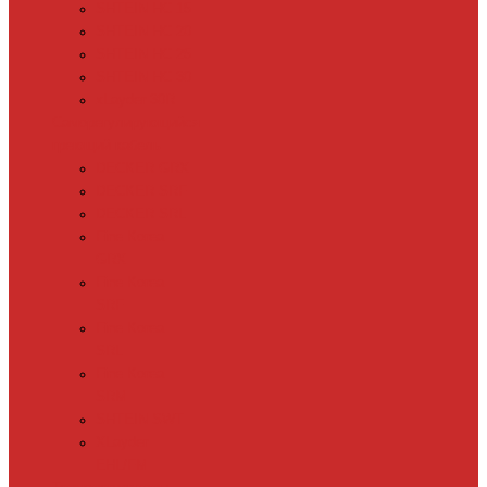
SHTEIN HC 15
SHTEIN HC 20
SHTEIN HC 25
SHTEIN HC 30
xLayder 30R
Саморегулирующийся
греющий кабель
DECKER GRX
DECKER SRF
DECKER SRL
Fine Korea
GRX
Fine Korea
SRF
Fine Korea
SRL
Fine Korea
SRM
SHTEIN SWT
XLayder
EHL/FM