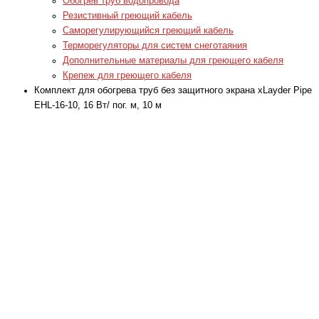
Обогрев труб водопровода
Резистивный греющий кабель
Саморегулирующийся греющий кабель
Терморегуляторы для систем снеготаяния
Дополнительные материалы для греющего кабеля
Крепеж для греющего кабеля
Комплект для обогрева труб без защитного экрана xLayder Pipe
EHL-16-10, 16 Вт/ пог. м, 10 м