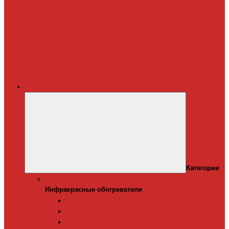
Терморегуляторы
для систем
снеготаяния
Дополнительные
материалы для
греющего кабеля
Крепеж для
греющего кабеля
Обогреватели
Категории
Инфракрасные обогреватели
Инфракрасные обогреватели
Настенные инфракрасные обогреватели
Напольные инфракрасные обогреватели
Подвесные инфракрансые обогреватели