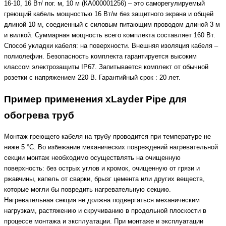
16-10, 16 Вт/ пог. м, 10 м (КА000001256) – это саморегулируемый
греющий кабель мощностью 16 Вт/м без защитного экрана и общей
длиной 10 м, соедиенный с силовым питающим проводом длиной 3 м
и вилкой. Суммарная мощность всего комплекта составляет 160 Вт.
Способ укладки кабеля: на поверхности. Внешняя изоляция кабеля –
полиолефин. Безопасность комплекта гарантируется высоким
классом электрозащиты IP67. Запитывается комплект от обычной
розетки с напряжением 220 В. Гарантийный срок : 20 лет.
Пример применения xLayder Pipe для
обогрева труб
Монтаж греющего кабеля на трубу проводится при температуре не
ниже 5 °С. Во избежание механических повреждений нагревательной
секции монтаж необходимо осуществлять на очищенную
поверхность: без острых углов и кромок, очищенную от грязи и
ржавчины, капель от сварки, брызг цемента или других веществ,
которые могли бы повредить нагревательную секцию.
Нагревательная секция не должна подвергаться механическим
нагрузкам, растяжению и скручиванию в продольной плоскости в
процессе монтажа и эксплуатации. При монтаже и эксплуатации