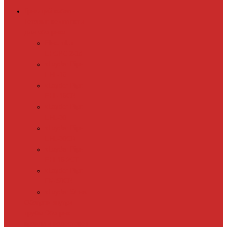
Греющий кабель
Готовые комплекты
для обогрева
Electrolux
EFGPC 2-18
xLayder Pipe
EHL-16
xLayder Pipe
EHL-16CR
xLayder Pipe
EHL-30
xLayder Pipe
EHL-30CR
xLayder Pipe
EHL16-2CT
xLayder Pipe
FM-50CR
xLayder Street
Обогрев внутри
трубы
Обогрев
кровли и водостоков