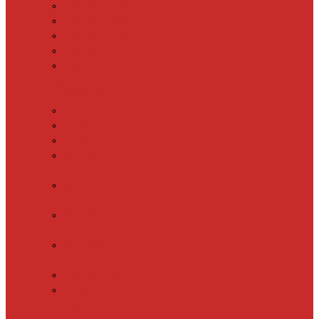
SHTEIN HC 15
SHTEIN HC 20
SHTEIN HC 25
SHTEIN HC 30
xLayder 30R
Саморегулирующийся
греющий кабель
DECKER GRX
DECKER SRF
DECKER SRL
Fine Korea
GRX
Fine Korea
SRF
Fine Korea
SRL
Fine Korea
SRM
SHTEIN SWT
XLayder
EHL/FM