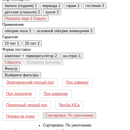
балкон (лоджия)
1
веранда
1
гараж
1
гостиная
3
детская (спальня)
3
кухня
3
Показать еще 2
Скрыть
Применение
обогрев пола
3
основной обогрев помещения
3
Гарантия
10 лет
1
20 лет
2
Форма поставки
комплект + терморегулятор
2
на отрез
1
Сбросить
Выберите фильтры
Фильтр
Выберите фильтры
Электрический теплый пол
Под ламинат
Под линолеум
Под ковролин
Пленочный теплый пол
RexVa XiCa
Сортировка: По умолчанию
Пленка на отрез
Сортировка: По умолчанию