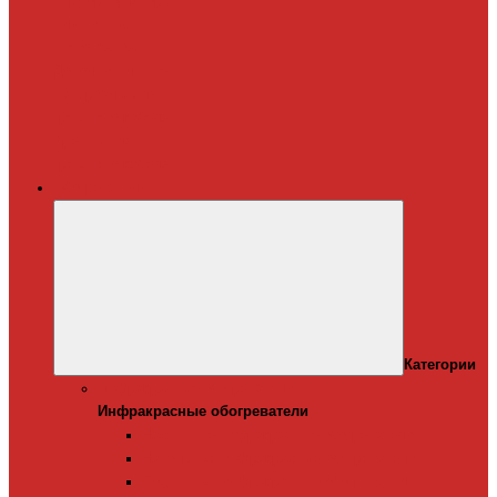
Терморегуляторы
для систем
снеготаяния
Дополнительные
материалы для
греющего кабеля
Крепеж для
греющего кабеля
Обогреватели
Категории
Инфракрасные обогреватели
Инфракрасные обогреватели
Настенные инфракрасные обогреватели
Напольные инфракрасные обогреватели
Подвесные инфракрансые обогреватели