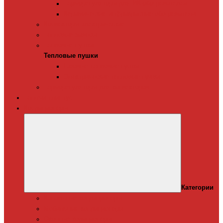
Терморегуляторы для ИК-обогревателей
Керамические инфракрасные обогреватели
Конвекторы электрические
Тепловые завесы
Тепловые пушки
Тепловые пушки
Газовые тепловые пушки
Электрические тепловые пушки
Терморегуляторы для конвекторов
Теплый плинтус
Кондиционеры
Категории
Канальные кондиционеры
Мобильные кондиционеры
Оконные кодиционеры