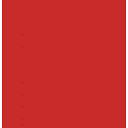
Обогрев пола
(теплый пол)
Обогрев ступеней и
площадок
Обогрев
теплиц и грунта
CALEO
CABLE 10W
CALEO
CABLE 15W
Обогрев труб
водопровода
Резистивный
греющий кабель
Electrolux
EACO 2-30
Gulfstream
ROOF
Gulfstream
SNOW
Miro 30
SHTEIN HC 10