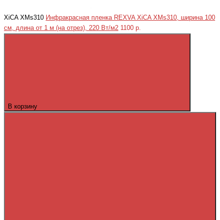
XiCA XMs310
Инфракрасная пленка REXVA XiCA XMs310, ширина 100
см, длина от 1 м (на отрез), 220 Вт/м2
1100 р.
В корзину