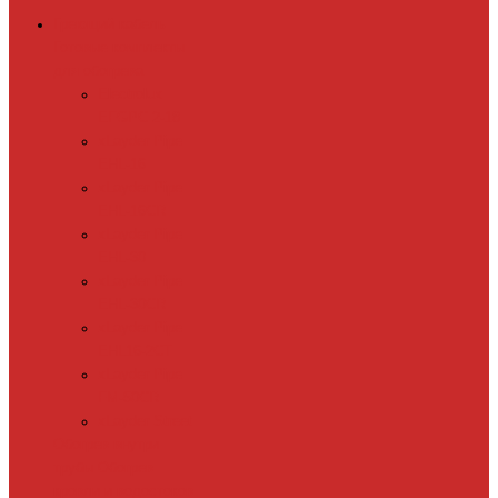
Греющий кабель
Готовые комплекты
для обогрева
Electrolux
EFGPC 2-18
xLayder Pipe
EHL-16
xLayder Pipe
EHL-16CR
xLayder Pipe
EHL-30
xLayder Pipe
EHL-30CR
xLayder Pipe
EHL16-2CT
xLayder Pipe
FM-50CR
xLayder Street
Обогрев внутри
трубы
Обогрев
кровли и водостоков