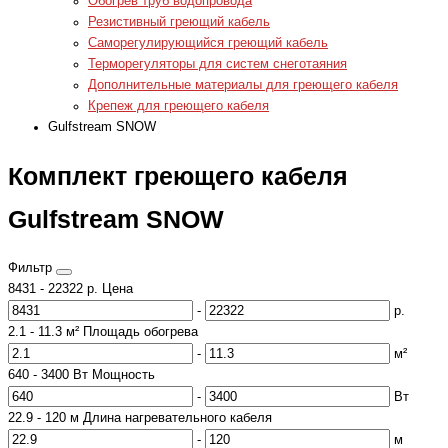
Обогрев труб водопровода
Резистивный греющий кабель
Саморегулирующийся греющий кабель
Терморегуляторы для систем снеготаяния
Дополнительные материалы для греющего кабеля
Крепеж для греющего кабеля
Gulfstream SNOW
Комплект греющего кабеля
Gulfstream SNOW
Фильтр
8431
-
22322
р.
Цена
-
р.
2.1
-
11.3
м²
Площадь обогрева
-
м²
640
-
3400
Вт
Мощность
-
Вт
22.9
-
120
м
Длина нагревательного кабеля
-
м