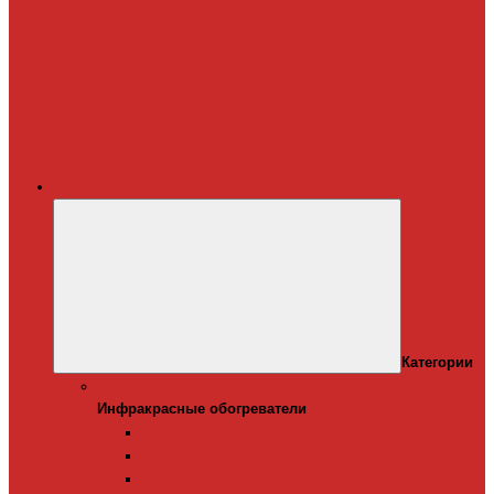
Терморегуляторы
для систем
снеготаяния
Дополнительные
материалы для
греющего кабеля
Крепеж для
греющего кабеля
Обогреватели
Категории
Инфракрасные обогреватели
Инфракрасные обогреватели
Настенные инфракрасные обогреватели
Напольные инфракрасные обогреватели
Подвесные инфракрансые обогреватели