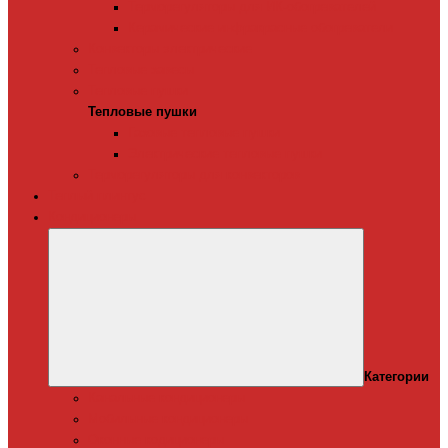
Терморегуляторы для ИК-обогревателей
Керамические инфракрасные обогреватели
Конвекторы электрические
Тепловые завесы
Тепловые пушки
Тепловые пушки
Газовые тепловые пушки
Электрические тепловые пушки
Терморегуляторы для конвекторов
Теплый плинтус
Кондиционеры
Категории
Канальные кондиционеры
Мобильные кондиционеры
Оконные кодиционеры