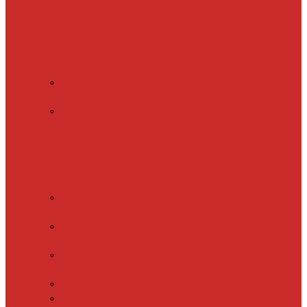
Обогрев пола
(теплый пол)
Обогрев ступеней и
площадок
Обогрев
теплиц и грунта
CALEO
CABLE 10W
CALEO
CABLE 15W
Обогрев труб
водопровода
Резистивный
греющий кабель
Electrolux
EACO 2-30
Gulfstream
ROOF
Gulfstream
SNOW
Miro 30
SHTEIN HC 10