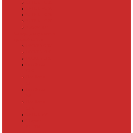
SHTEIN HC 15
SHTEIN HC 20
SHTEIN HC 25
SHTEIN HC 30
xLayder 30R
Саморегулирующийся
греющий кабель
DECKER GRX
DECKER SRF
DECKER SRL
Fine Korea
GRX
Fine Korea
SRF
Fine Korea
SRL
Fine Korea
SRM
SHTEIN SWT
XLayder
EHL/FM