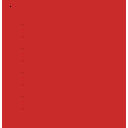
Греющий кабель
Готовые комплекты
для обогрева
Electrolux
EFGPC 2-18
xLayder Pipe
EHL-16
xLayder Pipe
EHL-16CR
xLayder Pipe
EHL-30
xLayder Pipe
EHL-30CR
xLayder Pipe
EHL16-2CT
xLayder Pipe
FM-50CR
xLayder Street
Обогрев внутри
трубы
Обогрев
кровли и водостоков